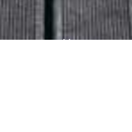
3
EQUIPA
A Casa de Vilacetinho acrescenta a isto
tudo uma excelente equipa de profissionais,
dedicadíssimos a prestar-lhe a si a maior
atenção e um serviço da melhor qualidade