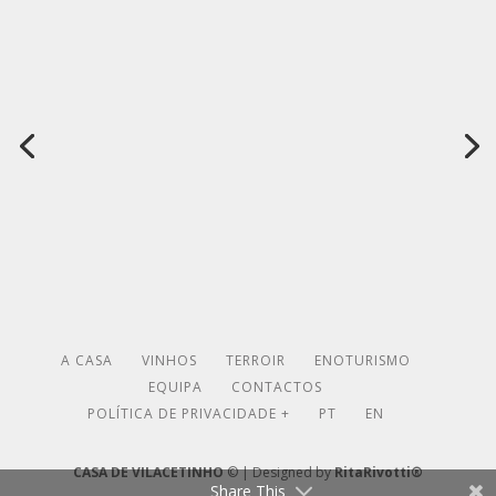
A CASA
VINHOS
TERROIR
ENOTURISMO
EQUIPA
CONTACTOS
POLÍTICA DE PRIVACIDADE +
PT
EN
CASA DE VILACETINHO
© | Designed by
RitaRivotti®
Share This